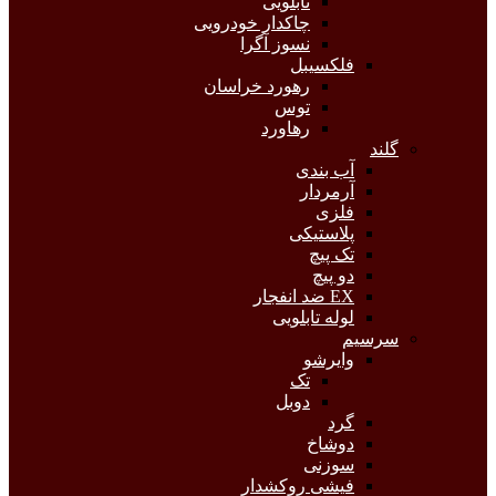
تابلویی
چاکدار خودرویی
نسوز آگرا
فلکسیبل
رهورد خراسان
توس
رهاورد
گلند
آب بندی
آرمردار
فلزی
پلاستیکی
تک پیچ
دو پیچ
EX ضد انفجار
لوله تابلویی
سرسیم
وایرشو
تک
دوبل
گرد
دوشاخ
سوزنی
فیشی روکشدار