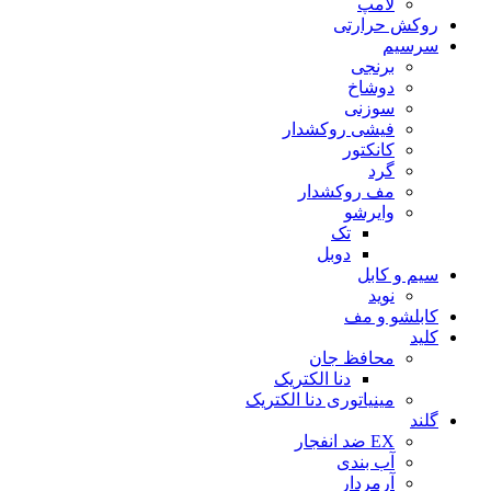
لامپ
روکش حرارتی
سرسیم
برنجی
دوشاخ
سوزنی
فیشی روکشدار
کانکتور
گرد
مف روکشدار
وایرشو
تک
دوبل
سیم و کابل
نوید
کابلشو و مف
کلید
محافظ جان
دنا الکتریک
مینیاتوری دنا الکتریک
گلند
EX ضد انفجار
آب بندی
آرمردار