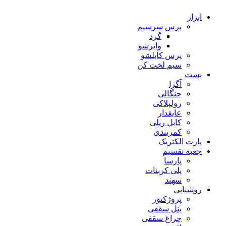
ابزار
پرس سرسیم
گرد
وایرشو
پرس کابلشو
سیم لخت کن
بست
آگرا
چنگالی
رولپلاکی
عایقدار
کابل ریلی
کمربندی
پارت الکتریک
جعبه تقسیم
پارسا
پلی کربنات
سهند
روشنایی
پروژکتور
پنل سقفی
چراغ سقفی