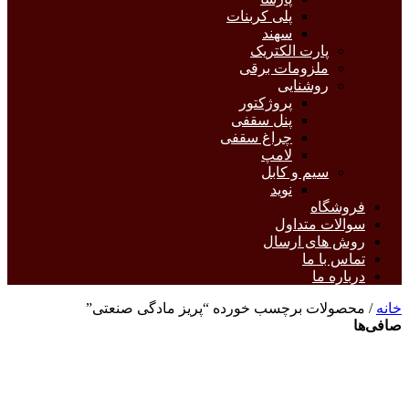
پلی کربنات
سهند
پارت الکتریک
ملزومات برقی
روشنایی
پروژکتور
پنل سقفی
چراغ سقفی
لامپ
سیم و کابل
نوید
فروشگاه
سوالات متداول
روش های ارسال
تماس با ما
درباره ما
خانه
/ محصولات برچسب خورده “پریز مادگی صنعتی”
صافی‌ها