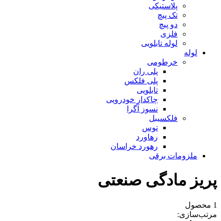
پلاستیکی
تک پیچ
دو پیچ
فلزی
لوله تابلویی
لوله
خرطومی
پلی ران
پلی فلکس
تابلویی
چاکدار خودرویی
نسوز آگرا
فلکسیبل
توس
رهاورد
رهورد خراسان
ملزومات برقی
پریز مادگی صنعتی
1 محصول
مرتب‌سازی: