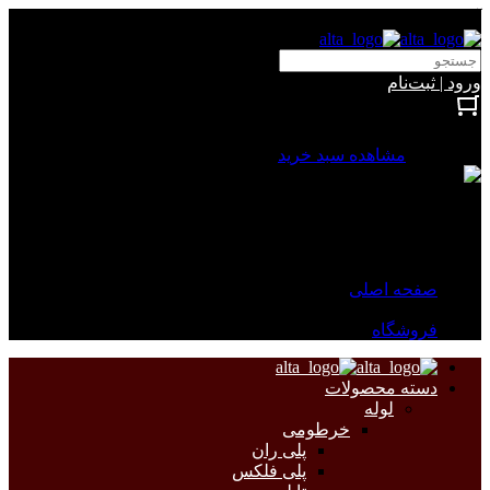
آلتا الکتریک
ورود | ثبت‌نام
بستن
0 محصول
مشاهده سبد خرید
سبد خرید شما خالی است.
جهت مشاهده محصولات بیشتر به صفحات زیر مراجعه نمایید.
صفحه اصلی
فروشگاه
دسته محصولات
لوله
خرطومی
پلی ران
پلی فلکس