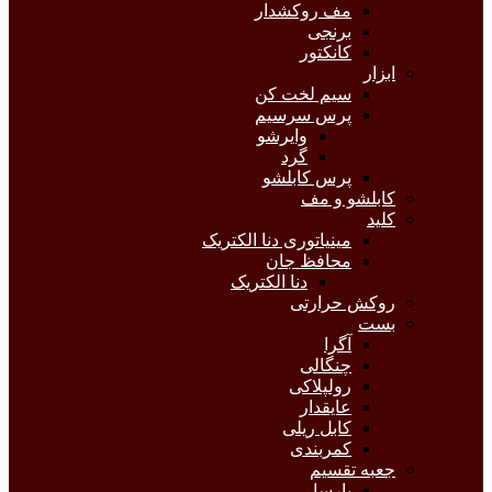
مف روکشدار
برنجی
کانکتور
ابزار
سیم لخت کن
پرس سرسیم
وایرشو
گرد
پرس کابلشو
کابلشو و مف
کلید
مینیاتوری دنا الکتریک
محافظ جان
دنا الکتریک
روکش حرارتی
بست
آگرا
چنگالی
رولپلاکی
عایقدار
کابل ریلی
کمربندی
جعبه تقسیم
پارسا