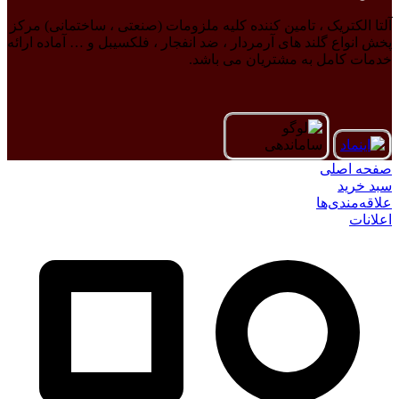
آلتا الکتریک ، تامین کننده کلیه ملزومات (صنعتی ، ساختمانی) مرکز
پخش انواع گلند های آرمردار ، ضد انفجار ، فلکسیبل و … آماده ارائه
خدمات کامل به مشتریان می باشد.
صفحه اصلی
سبد خرید
علاقه‌مندی‌ها
اعلانات