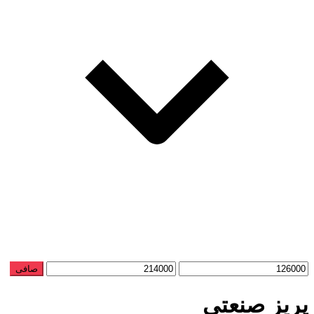
حداقل
حداكثر
صافی
قیمت
قيمت
پریز صنعتی