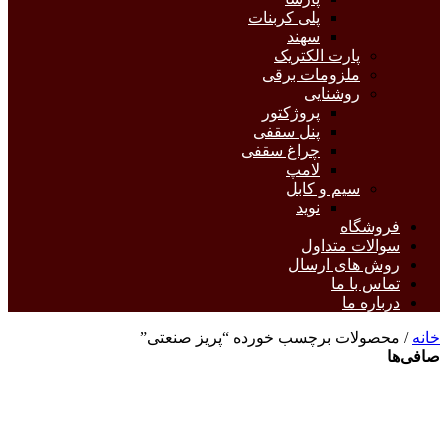
پلی کربنات
سهند
پارت الکتریک
ملزومات برقی
روشنایی
پروژکتور
پنل سقفی
چراغ سقفی
لامپ
سیم و کابل
نوید
فروشگاه
سوالات متداول
روش های ارسال
تماس با ما
درباره ما
خانه
/ محصولات برچسب خورده “پریز صنعتی”
صافی‌ها