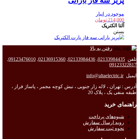
پریز سه فاز بارانی
موجود در انبار
214,000
تومان
آلتا الکتریک
بستن
رفتن به بالا
تلفن
02133984435
,
02133984436
,
02136915360
,
09123476010
,
09123322817
ایمیل
info@altaelectric.ir
آدرس : تهران ، لاله زار جنوبی ، نبش کوچه مجمر ، پاساژ فراز ،
طبقه منفی یک ، پلاک 20
راهنمای خرید
شیوه‌های پرداخت
رویه ارسال سفارش
نحوه ثبت سفارش