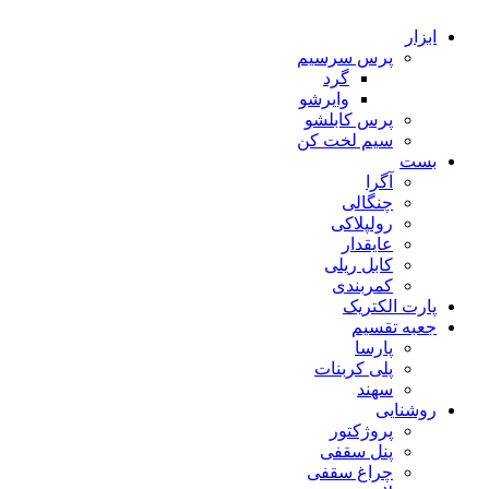
ابزار
پرس سرسیم
گرد
وایرشو
پرس کابلشو
سیم لخت کن
بست
آگرا
چنگالی
رولپلاکی
عایقدار
کابل ریلی
کمربندی
پارت الکتریک
جعبه تقسیم
پارسا
پلی کربنات
سهند
روشنایی
پروژکتور
پنل سقفی
چراغ سقفی