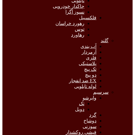
تابلویی
چاکدار خودرویی
نسوز آگرا
فلکسیبل
رهورد خراسان
توس
رهاورد
گلند
آب بندی
آرمردار
فلزی
پلاستیکی
تک پیچ
دو پیچ
EX ضد انفجار
لوله تابلویی
سرسیم
وایرشو
تک
دوبل
گرد
دوشاخ
سوزنی
فیشی روکشدار