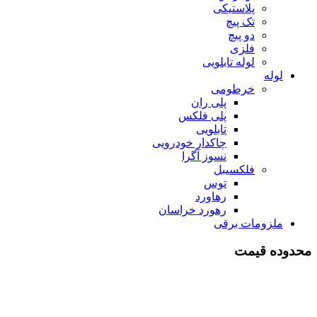
پلاستیکی
تک پیچ
دو پیچ
فلزی
لوله تابلویی
لوله
خرطومی
پلی ران
پلی فلکس
تابلویی
چاکدار خودرویی
نسوز آگرا
فلکسیبل
توس
رهاورد
رهورد خراسان
ملزومات برقی
محدوده قیمت