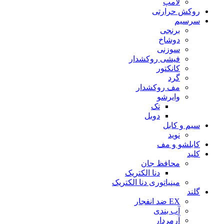
لامپ
روکش حرارتی
سرسیم
برنجی
دوشاخ
سوزنی
فیشی روکشدار
کانکتور
گرد
مف روکشدار
وایرشو
تک
دوبل
سیم و کابل
نوید
کابلشو و مف
کلید
محافظ جان
دنا الکتریک
مینیاتوری دنا الکتریک
گلند
EX ضد انفجار
آب بندی
آرمردار