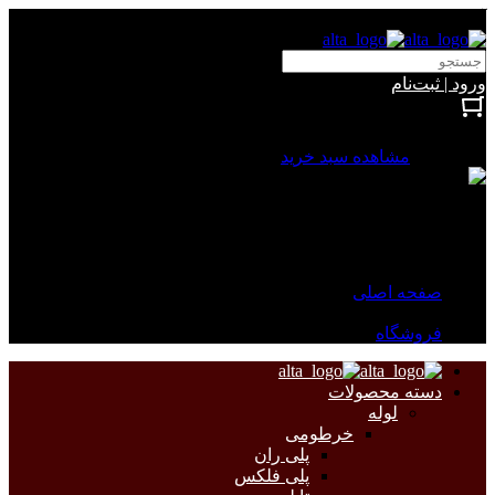
آلتا الکتریک
ورود | ثبت‌نام
بستن
0 محصول
مشاهده سبد خرید
سبد خرید شما خالی است.
جهت مشاهده محصولات بیشتر به صفحات زیر مراجعه نمایید.
صفحه اصلی
فروشگاه
دسته محصولات
لوله
خرطومی
پلی ران
پلی فلکس