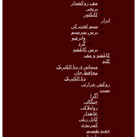
مف روکشدار
برنجی
کانکتور
ابزار
سیم لخت کن
پرس سرسیم
وایرشو
گرد
پرس کابلشو
کابلشو و مف
کلید
مینیاتوری دنا الکتریک
محافظ جان
دنا الکتریک
روکش حرارتی
بست
آگرا
چنگالی
رولپلاکی
عایقدار
کابل ریلی
کمربندی
جعبه تقسیم
پارسا