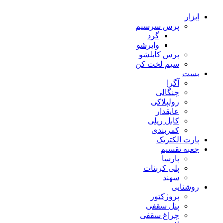
ابزار
پرس سرسیم
گرد
وایرشو
پرس کابلشو
سیم لخت کن
بست
آگرا
چنگالی
رولپلاکی
عایقدار
کابل ریلی
کمربندی
پارت الکتریک
جعبه تقسیم
پارسا
پلی کربنات
سهند
روشنایی
پروژکتور
پنل سقفی
چراغ سقفی