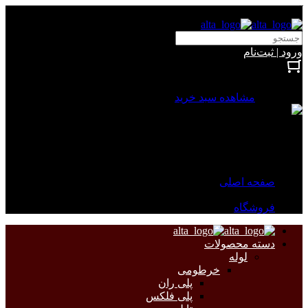
آلتا الکتریک
ورود | ثبت‌نام
بستن
0 محصول
مشاهده سبد خرید
سبد خرید شما خالی است.
جهت مشاهده محصولات بیشتر به صفحات زیر مراجعه نمایید.
صفحه اصلی
فروشگاه
دسته محصولات
لوله
خرطومی
پلی ران
پلی فلکس