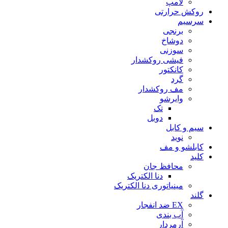
لامپ
روکش حرارتی
سرسیم
برنجی
دوشاخ
سوزنی
فیشی روکشدار
کانکتور
گرد
مف روکشدار
وایرشو
تک
دوبل
سیم و کابل
نوید
کابلشو و مف
کلید
محافظ جان
دنا الکتریک
مینیاتوری دنا الکتریک
گلند
EX ضد انفجار
آب بندی
آرمردار