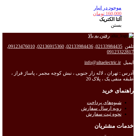
موجود در انبار
160,000
تومان
آلتا الکتریک
بستن
رفتن به بالا
تلفن
02133984435
,
02133984436
,
02136915360
,
09123476010
,
09123322817
ایمیل
info@altaelectric.ir
آدرس : تهران ، لاله زار جنوبی ، نبش کوچه مجمر ، پاساژ فراز ،
طبقه منفی یک ، پلاک 20
راهنمای خرید
شیوه‌های پرداخت
رویه ارسال سفارش
نحوه ثبت سفارش
خدمات مشتریان