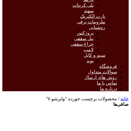
پلی کربنات
سهند
پارت الکتریک
ملزومات برقی
روشنایی
پروژکتور
پنل سقفی
چراغ سقفی
لامپ
سیم و کابل
نوید
فروشگاه
سوالات متداول
روش های ارسال
تماس با ما
درباره ما
خانه
/ محصولات برچسب خورده “وایرشو 6”
صافی‌ها