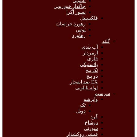
تابلویی
چاکدار خودرویی
نسوز آگرا
فلکسیبل
رهورد خراسان
توس
رهاورد
گلند
آب بندی
آرمردار
فلزی
پلاستیکی
تک پیچ
دو پیچ
EX ضد انفجار
لوله تابلویی
سرسیم
وایرشو
تک
دوبل
گرد
دوشاخ
سوزنی
فیشی روکشدار