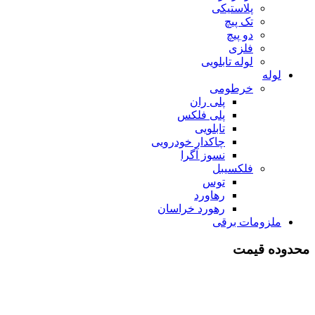
پلاستیکی
تک پیچ
دو پیچ
فلزی
لوله تابلویی
لوله
خرطومی
پلی ران
پلی فلکس
تابلویی
چاکدار خودرویی
نسوز آگرا
فلکسیبل
توس
رهاورد
رهورد خراسان
ملزومات برقی
محدوده قیمت