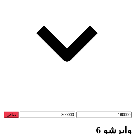
حداقل
حداكثر
صافی
قیمت
قيمت
وایرشو 6