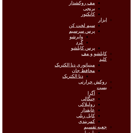
مف روکشدار
برنجی
کانکتور
ابزار
سیم لخت کن
پرس سرسیم
وایرشو
گرد
پرس کابلشو
کابلشو و مف
کلید
مینیاتوری دنا الکتریک
محافظ جان
دنا الکتریک
روکش حرارتی
بست
آگرا
چنگالی
رولپلاکی
عایقدار
کابل ریلی
کمربندی
جعبه تقسیم
پارسا