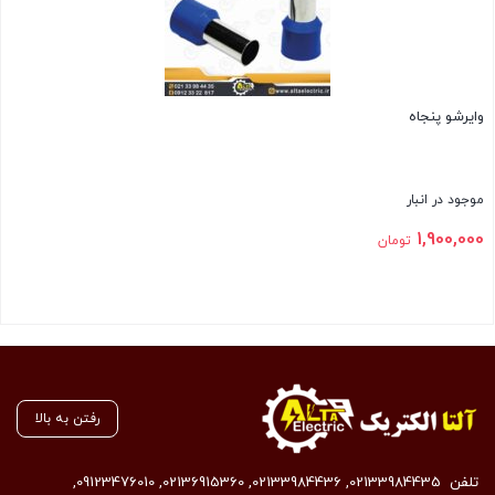
وایرشو پنجاه
موجود در انبار
1,900,000
تومان
بستن
رفتن به بالا
تلفن
02133984435
,
02133984436
,
02136915360
,
09123476010
,