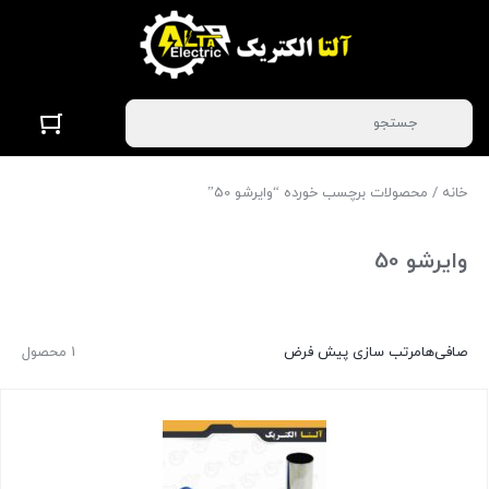
خانه
/ محصولات برچسب خورده “وایرشو 50”
وایرشو 50
صافی‌ها
مرتب سازی پیش فرض
1 محصول