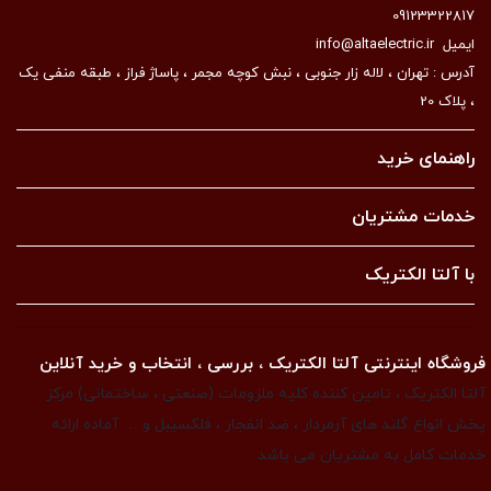
09123322817
ایمیل
info@altaelectric.ir
آدرس : تهران ، لاله زار جنوبی ، نبش کوچه مجمر ، پاساژ فراز ، طبقه منفی یک
، پلاک 20
راهنمای خرید
خدمات مشتریان
با آلتا الکتریک
فروشگاه اینترنتی آلتا الکتریک ، بررسی ، انتخاب و خرید آنلاین
آلتا الکتریک ، تامین کننده کلیه ملزومات (صنعتی ، ساختمانی) مرکز
پخش انواع گلند های آرمردار ، ضد انفجار ، فلکسیبل و … آماده ارائه
خدمات کامل به مشتریان می باشد.