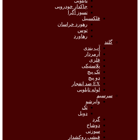
تابلویی
چاکدار خودرویی
نسوز آگرا
فلکسیبل
رهورد خراسان
توس
رهاورد
گلند
آب بندی
آرمردار
فلزی
پلاستیکی
تک پیچ
دو پیچ
EX ضد انفجار
لوله تابلویی
سرسیم
وایرشو
تک
دوبل
گرد
دوشاخ
سوزنی
فیشی روکشدار