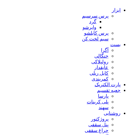
ابزار
پرس سرسیم
گرد
وایرشو
پرس کابلشو
سیم لخت کن
بست
آگرا
چنگالی
رولپلاکی
عایقدار
کابل ریلی
کمربندی
پارت الکتریک
جعبه تقسیم
پارسا
پلی کربنات
سهند
روشنایی
پروژکتور
پنل سقفی
چراغ سقفی