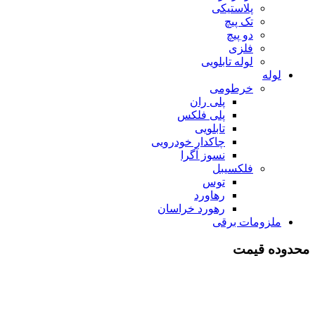
پلاستیکی
تک پیچ
دو پیچ
فلزی
لوله تابلویی
لوله
خرطومی
پلی ران
پلی فلکس
تابلویی
چاکدار خودرویی
نسوز آگرا
فلکسیبل
توس
رهاورد
رهورد خراسان
ملزومات برقی
محدوده قیمت