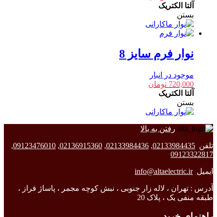
آلتا الکتریک
بستن
نوار فرم سایز 8
موجود در انبار
720,000
تومان
آلتا الکتریک
بستن
رفتن به بالا
تلفن
02133984435
,
02133984436
,
02136915360
,
09123476010
,
09123322817
ایمیل
info@altaelectric.ir
آدرس : تهران ، لاله زار جنوبی ، نبش کوچه مجمر ، پاساژ فراز ،
طبقه منفی یک ، پلاک 20
راهنمای خرید