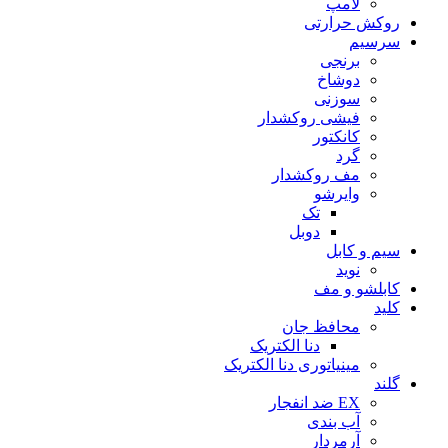
لامپ
روکش حرارتی
سرسیم
برنجی
دوشاخ
سوزنی
فیشی روکشدار
کانکتور
گرد
مف روکشدار
وایرشو
تک
دوبل
سیم و کابل
نوید
کابلشو و مف
کلید
محافظ جان
دنا الکتریک
مینیاتوری دنا الکتریک
گلند
EX ضد انفجار
آب بندی
آرمردار