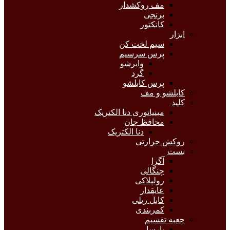
مف روکشدار
برنجی
کانکتور
ابزار
سیم لخت کن
پرس سرسیم
وایرشو
گرد
پرس کابلشو
کابلشو و مف
کلید
مینیاتوری دنا الکتریک
محافظ جان
دنا الکتریک
روکش حرارتی
بست
آگرا
چنگالی
رولپلاکی
عایقدار
کابل ریلی
کمربندی
جعبه تقسیم
پارسا