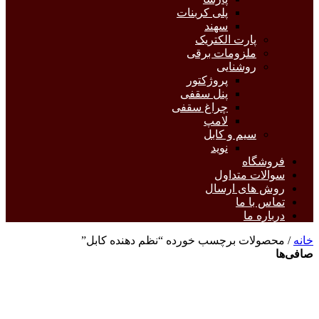
پلی کربنات
سهند
پارت الکتریک
ملزومات برقی
روشنایی
پروژکتور
پنل سقفی
چراغ سقفی
لامپ
سیم و کابل
نوید
فروشگاه
سوالات متداول
روش های ارسال
تماس با ما
درباره ما
خانه
/ محصولات برچسب خورده “نظم دهنده کابل”
صافی‌ها