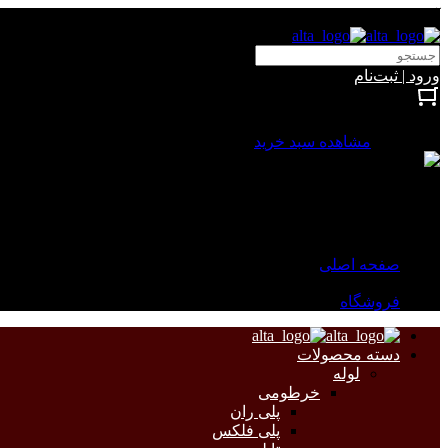
آلتا الکتریک
ورود | ثبت‌نام
بستن
0 محصول
مشاهده سبد خرید
سبد خرید شما خالی است.
جهت مشاهده محصولات بیشتر به صفحات زیر مراجعه نمایید.
صفحه اصلی
فروشگاه
دسته محصولات
لوله
خرطومی
پلی ران
پلی فلکس