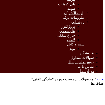
پلی کربنات
سهند
پارت الکتریک
ملزومات برقی
روشنایی
پروژکتور
پنل سقفی
چراغ سقفی
لامپ
سیم و کابل
نوید
فروشگاه
سوالات متداول
روش های ارسال
تماس با ما
درباره ما
خانه
/ محصولات برچسب خورده “مادگی تلفنی”
صافی‌ها