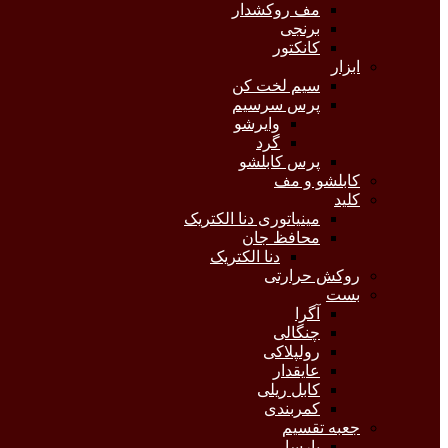
مف روکشدار
برنجی
کانکتور
ابزار
سیم لخت کن
پرس سرسیم
وایرشو
گرد
پرس کابلشو
کابلشو و مف
کلید
مینیاتوری دنا الکتریک
محافظ جان
دنا الکتریک
روکش حرارتی
بست
آگرا
چنگالی
رولپلاکی
عایقدار
کابل ریلی
کمربندی
جعبه تقسیم
پارسا