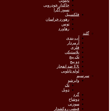
تابلویی
چاکدار خودرویی
نسوز آگرا
فلکسیبل
رهورد خراسان
توس
رهاورد
گلند
آب بندی
آرمردار
فلزی
پلاستیکی
تک پیچ
دو پیچ
EX ضد انفجار
لوله تابلویی
سرسیم
وایرشو
تک
دوبل
گرد
دوشاخ
سوزنی
فیشی روکشدار