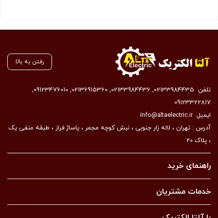
بستن
رفتن به بالا
تلفن
02133984435
,
02133984436
,
02136915360
,
09123476010
,
09123322817
ایمیل
info@altaelectric.ir
آدرس : تهران ، لاله زار جنوبی ، نبش کوچه مجمر ، پاساژ فراز ، طبقه منفی یک
، پلاک 20
راهنمای خرید
خدمات مشتریان
با آلتا الکتریک