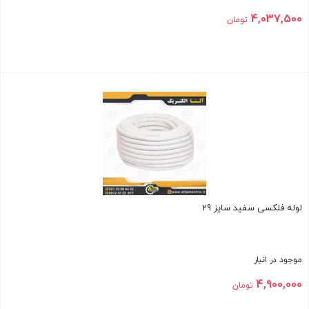
4,037,500
تومان
بستن
لوله فلکسی سفید سایز 29
موجود در انبار
4,900,000
تومان