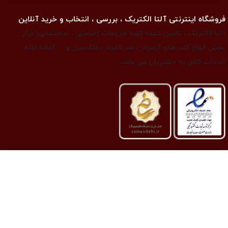
فروشگاه اینترنتی آلتا الکتریک ، بررسی ، انتخاب و خرید آنلاین
آلتا الکتریک ، تامین کننده کلیه ملزومات (صنعتی ، ساختمانی) مرکز
پخش انواع گلند های آرمردار ، ضد انفجار ، فلکسیبل و … آماده ارائه
خدمات کامل به مشتریان می باشد.