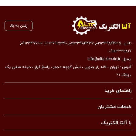
رفتن به بالا
تلفن
02133984435
,
02133984436
,
02136915360
,
09123476010
,
09123322817
ایمیل
info@altaelectric.ir
آدرس : تهران ، لاله زار جنوبی ، نبش کوچه مجمر ، پاساژ فراز ، طبقه منفی یک
، پلاک 20
راهنمای خرید
خدمات مشتریان
با آلتا الکتریک