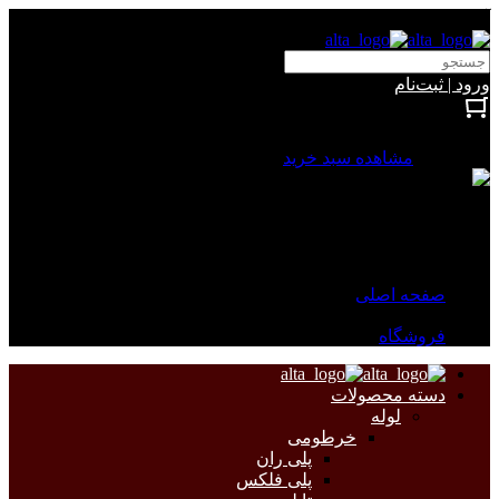
آلتا الکتریک
ورود | ثبت‌نام
بستن
0 محصول
مشاهده سبد خرید
سبد خرید شما خالی است.
جهت مشاهده محصولات بیشتر به صفحات زیر مراجعه نمایید.
صفحه اصلی
فروشگاه
دسته محصولات
لوله
خرطومی
پلی ران
پلی فلکس