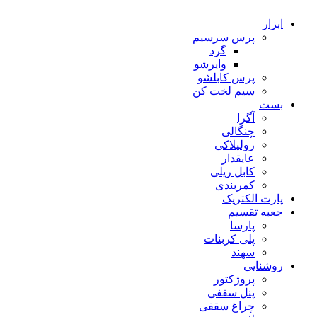
ابزار
پرس سرسیم
گرد
وایرشو
پرس کابلشو
سیم لخت کن
بست
آگرا
چنگالی
رولپلاکی
عایقدار
کابل ریلی
کمربندی
پارت الکتریک
جعبه تقسیم
پارسا
پلی کربنات
سهند
روشنایی
پروژکتور
پنل سقفی
چراغ سقفی