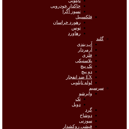
تابلویی
چاکدار خودرویی
نسوز آگرا
فلکسیبل
رهورد خراسان
توس
رهاورد
گلند
آب بندی
آرمردار
فلزی
پلاستیکی
تک پیچ
دو پیچ
EX ضد انفجار
لوله تابلویی
سرسیم
وایرشو
تک
دوبل
گرد
دوشاخ
سوزنی
فیشی روکشدار