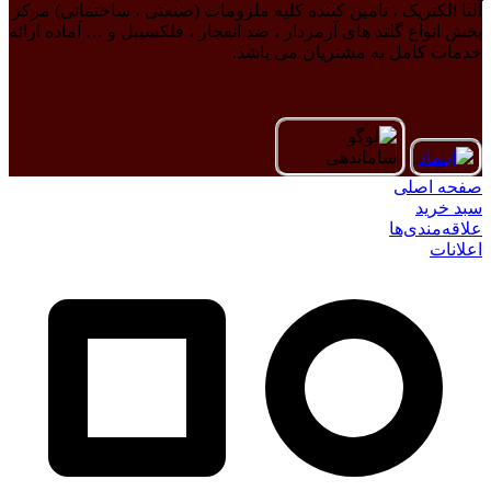
آلتا الکتریک ، تامین کننده کلیه ملزومات (صنعتی ، ساختمانی) مرکز
پخش انواع گلند های آرمردار ، ضد انفجار ، فلکسیبل و … آماده ارائه
خدمات کامل به مشتریان می باشد.
صفحه اصلی
سبد خرید
علاقه‌مندی‌ها
اعلانات