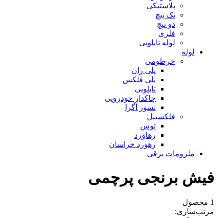
پلاستیکی
تک پیچ
دو پیچ
فلزی
لوله تابلویی
لوله
خرطومی
پلی ران
پلی فلکس
تابلویی
چاکدار خودرویی
نسوز آگرا
فلکسیبل
توس
رهاورد
رهورد خراسان
ملزومات برقی
فیش برنجی پرچمی
1 محصول
مرتب‌سازی: