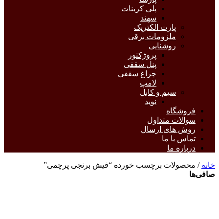
پلی کربنات
سهند
پارت الکتریک
ملزومات برقی
روشنایی
پروژکتور
پنل سقفی
چراغ سقفی
لامپ
سیم و کابل
نوید
فروشگاه
سوالات متداول
روش های ارسال
تماس با ما
درباره ما
خانه
/ محصولات برچسب خورده “فیش برنجی پرچمی”
صافی‌ها