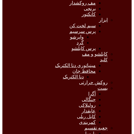
مف روکشدار
برنجی
کانکتور
ابزار
سیم لخت کن
پرس سرسیم
وایرشو
گرد
پرس کابلشو
کابلشو و مف
کلید
مینیاتوری دنا الکتریک
محافظ جان
دنا الکتریک
روکش حرارتی
بست
آگرا
چنگالی
رولپلاکی
عایقدار
کابل ریلی
کمربندی
جعبه تقسیم
پارسا