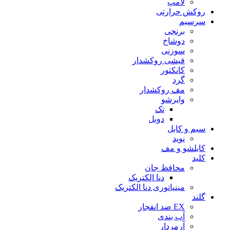
لامپ
روکش حرارتی
سرسیم
برنجی
دوشاخ
سوزنی
فیشی روکشدار
کانکتور
گرد
مف روکشدار
وایرشو
تک
دوبل
سیم و کابل
نوید
کابلشو و مف
کلید
محافظ جان
دنا الکتریک
مینیاتوری دنا الکتریک
گلند
EX ضد انفجار
آب بندی
آرمردار