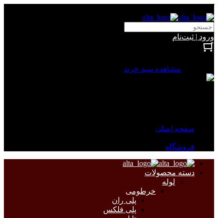
آلتا الکتریک
ورود | ثبت‌نام
بستن
0 محصول
مشاهده سبد خرید
سبد خرید شما خالی است.
جهت مشاهده محصولات بیشتر به صفحات زیر مراجعه نمایید.
صفحه اصلی
فروشگاه
دسته محصولات
لوله
خرطومی
پلی ران
پلی فلکس