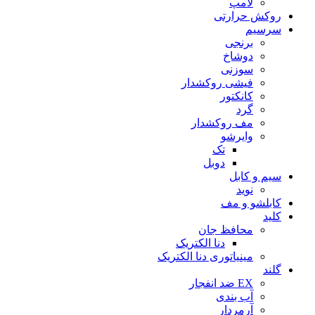
لامپ
روکش حرارتی
سرسیم
برنجی
دوشاخ
سوزنی
فیشی روکشدار
کانکتور
گرد
مف روکشدار
وایرشو
تک
دوبل
سیم و کابل
نوید
کابلشو و مف
کلید
محافظ جان
دنا الکتریک
مینیاتوری دنا الکتریک
گلند
EX ضد انفجار
آب بندی
آرمردار