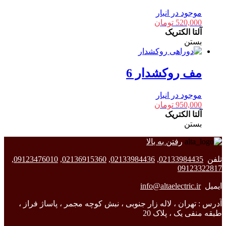
موجود در انبار
520,000
تومان
آلتا الکتریک
بستن
مف روکشدار 6
موجود در انبار
950,000
تومان
آلتا الکتریک
بستن
رفتن به بالا
تلفن
02133984435
,
02133984436
,
02136915360
,
09123476010
,
09123322817
ایمیل
info@altaelectric.ir
آدرس : تهران ، لاله زار جنوبی ، نبش کوچه مجمر ، پاساژ فراز ،
طبقه منفی یک ، پلاک 20