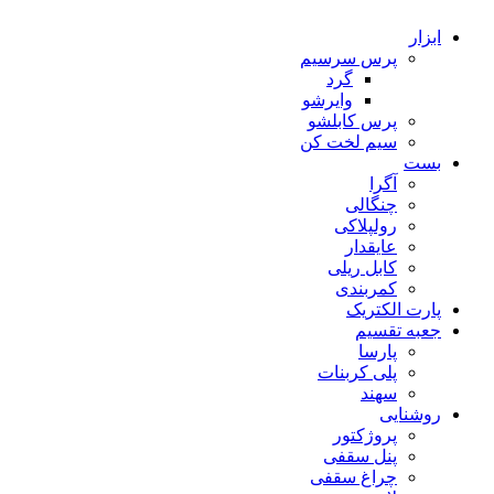
ابزار
پرس سرسیم
گرد
وایرشو
پرس کابلشو
سیم لخت کن
بست
آگرا
چنگالی
رولپلاکی
عایقدار
کابل ریلی
کمربندی
پارت الکتریک
جعبه تقسیم
پارسا
پلی کربنات
سهند
روشنایی
پروژکتور
پنل سقفی
چراغ سقفی