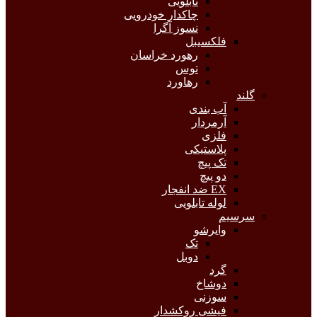
تابلویی
چاکدار خودرویی
نسوز آگرا
فلکسیبل
رهورد خراسان
توس
رهاورد
گلند
آب بندی
آرمردار
فلزی
پلاستیکی
تک پیچ
دو پیچ
EX ضد انفجار
لوله تابلویی
سرسیم
وایرشو
تک
دوبل
گرد
دوشاخ
سوزنی
فیشی روکشدار