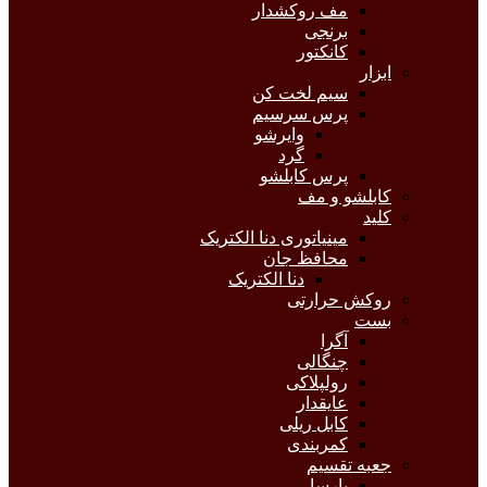
مف روکشدار
برنجی
کانکتور
ابزار
سیم لخت کن
پرس سرسیم
وایرشو
گرد
پرس کابلشو
کابلشو و مف
کلید
مینیاتوری دنا الکتریک
محافظ جان
دنا الکتریک
روکش حرارتی
بست
آگرا
چنگالی
رولپلاکی
عایقدار
کابل ریلی
کمربندی
جعبه تقسیم
پارسا