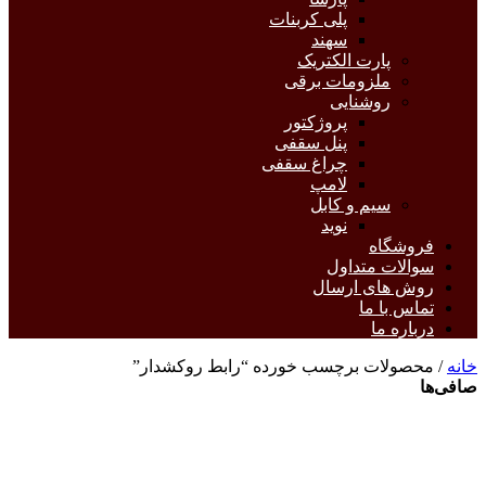
پلی کربنات
سهند
پارت الکتریک
ملزومات برقی
روشنایی
پروژکتور
پنل سقفی
چراغ سقفی
لامپ
سیم و کابل
نوید
فروشگاه
سوالات متداول
روش های ارسال
تماس با ما
درباره ما
خانه
/ محصولات برچسب خورده “رابط روکشدار”
صافی‌ها