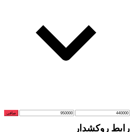
حداقل
حداكثر
صافی
قیمت
قيمت
رابط روکشدار