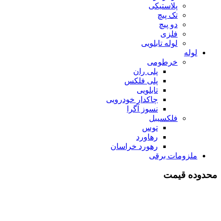
پلاستیکی
تک پیچ
دو پیچ
فلزی
لوله تابلویی
لوله
خرطومی
پلی ران
پلی فلکس
تابلویی
چاکدار خودرویی
نسوز آگرا
فلکسیبل
توس
رهاورد
رهورد خراسان
ملزومات برقی
محدوده قیمت