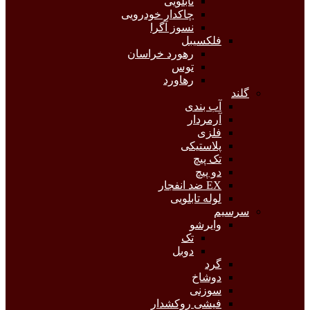
تابلویی
چاکدار خودرویی
نسوز آگرا
فلکسیبل
رهورد خراسان
توس
رهاورد
گلند
آب بندی
آرمردار
فلزی
پلاستیکی
تک پیچ
دو پیچ
EX ضد انفجار
لوله تابلویی
سرسیم
وایرشو
تک
دوبل
گرد
دوشاخ
سوزنی
فیشی روکشدار