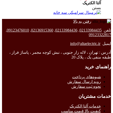
آلتا الکتریک
بستن
رفتن به بالا
تلفن
02133984435
,
02133984436
,
02136915360
,
09123476010
,
09123322817
ایمیل
info@altaelectric.ir
آدرس : تهران ، لاله زار جنوبی ، نبش کوچه مجمر ، پاساژ فراز ،
طبقه منفی یک ، پلاک 20
راهنمای خرید
شیوه‌های پرداخت
رویه ارسال سفارش
نحوه ثبت سفارش
خدمات مشتریان
خدمات آلتا الکتریک
کیفیت بالا قیمت مناسب