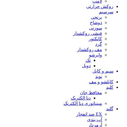
لامپ
روکش حرارتی
سرسیم
برنجی
دوشاخ
سوزنی
فیشی روکشدار
کانکتور
گرد
مف روکشدار
وایرشو
تک
دوبل
سیم و کابل
نوید
کابلشو و مف
کلید
محافظ جان
دنا الکتریک
مینیاتوری دنا الکتریک
گلند
EX ضد انفجار
آب بندی
آرمردار