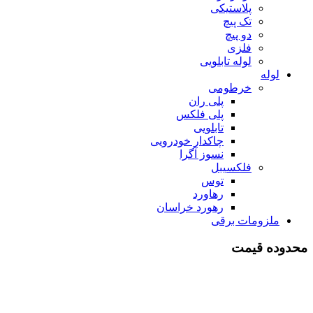
پلاستیکی
تک پیچ
دو پیچ
فلزی
لوله تابلویی
لوله
خرطومی
پلی ران
پلی فلکس
تابلویی
چاکدار خودرویی
نسوز آگرا
فلکسیبل
توس
رهاورد
رهورد خراسان
ملزومات برقی
محدوده قیمت