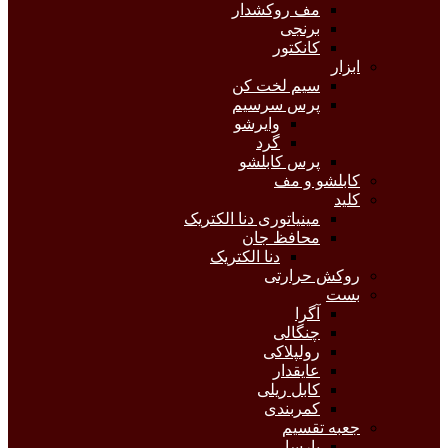
مف روکشدار
برنجی
کانکتور
ابزار
سیم لخت کن
پرس سرسیم
وایرشو
گرد
پرس کابلشو
کابلشو و مف
کلید
مینیاتوری دنا الکتریک
محافظ جان
دنا الکتریک
روکش حرارتی
بست
آگرا
چنگالی
رولپلاکی
عایقدار
کابل ریلی
کمربندی
جعبه تقسیم
پارسا