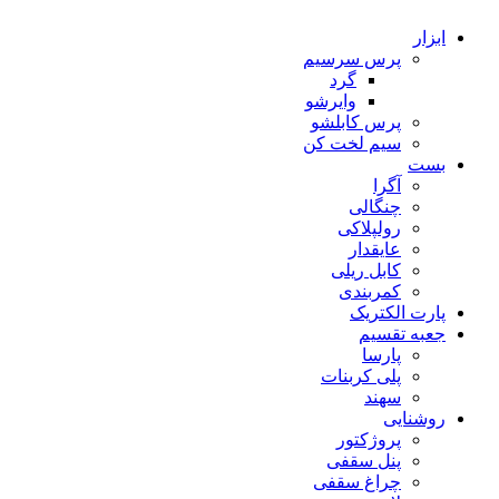
ابزار
پرس سرسیم
گرد
وایرشو
پرس کابلشو
سیم لخت کن
بست
آگرا
چنگالی
رولپلاکی
عایقدار
کابل ریلی
کمربندی
پارت الکتریک
جعبه تقسیم
پارسا
پلی کربنات
سهند
روشنایی
پروژکتور
پنل سقفی
چراغ سقفی