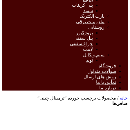
پلی کربنات
سهند
پارت الکتریک
ملزومات برقی
روشنایی
پروژکتور
پنل سقفی
چراغ سقفی
لامپ
سیم و کابل
نوید
فروشگاه
سوالات متداول
روش های ارسال
تماس با ما
درباره ما
خانه
/ محصولات برچسب خورده “ترمینال چینی”
صافی‌ها