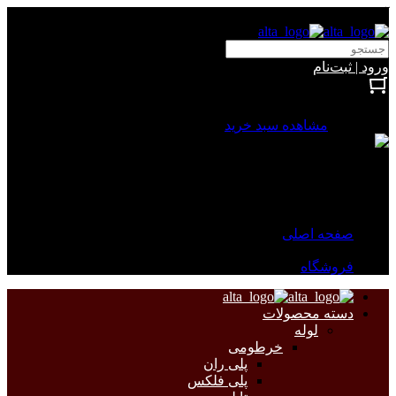
آلتا الکتریک
ورود | ثبت‌نام
بستن
0 محصول
مشاهده سبد خرید
سبد خرید شما خالی است.
جهت مشاهده محصولات بیشتر به صفحات زیر مراجعه نمایید.
صفحه اصلی
فروشگاه
دسته محصولات
لوله
خرطومی
پلی ران
پلی فلکس