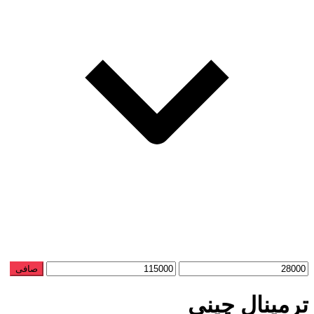
حداقل
حداكثر
صافی
قیمت
قيمت
ترمینال چینی