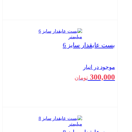
بستن
بست عایقدار سایز 6
موجود در انبار
300,000
تومان
بستن