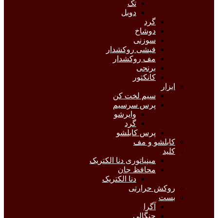
تک
دوبل
گرد
دوشاخ
سوزنی
فیشی روکشدار
مف روکشدار
برنجی
کانکتور
ابزار
سیم لخت کن
پرس سرسیم
وایرشو
گرد
پرس کابلشو
کابلشو و مف
کلید
مینیاتوری دنا الکتریک
محافظ جان
دنا الکتریک
روکش حرارتی
بست
آگرا
چنگالی