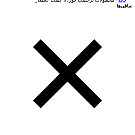
خانه
/ محصولات برچسب خورده “بست عایقدار”
صافی‌ها