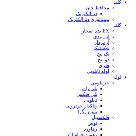
کلید
محافظ جان
دنا الکتریک
مینیاتوری دنا الکتریک
گلند
EX ضد انفجار
آب بندی
آرمردار
پلاستیکی
تک پیچ
دو پیچ
فلزی
لوله تابلویی
لوله
خرطومی
پلی ران
پلی فلکس
تابلویی
چاکدار خودرویی
نسوز آگرا
فلکسیبل
توس
رهاورد
رهورد خراسان