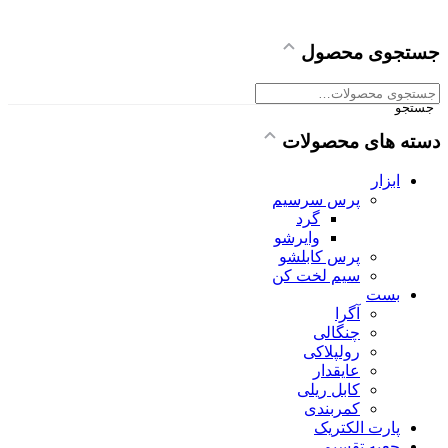
جستجوی محصول
جستجو
جستجو
برای:
دسته های محصولات
ابزار
پرس سرسیم
گرد
وایرشو
پرس کابلشو
سیم لخت کن
بست
آگرا
چنگالی
رولپلاکی
عایقدار
کابل ریلی
کمربندی
پارت الکتریک
جعبه تقسیم