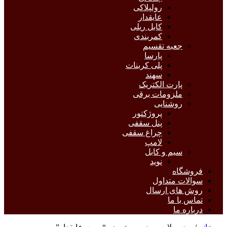
رولپلاکی
عایقدار
کابل ریلی
کمربندی
جعبه تقسیم
پارسا
پلی کربنات
سهند
پارت الکتریک
ملزومات برقی
روشنایی
پروژکتور
پنل سقفی
چراغ سقفی
لامپ
سیم و کابل
نوید
فروشگاه
سوالات متداول
روش های ارسال
تماس با ما
درباره ما