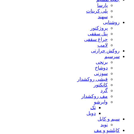
پارسا
پلی کربنات
سهند
روشنایی
پروژکتور
پنل سقفی
چراغ سقفی
لامپ
روکش حرارتی
سرسیم
برنجی
دوشاخ
سوزنی
فیشی روکشدار
کانکتور
گرد
مف روکشدار
وایرشو
تک
دوبل
سیم و کابل
نوید
کابلشو و مف