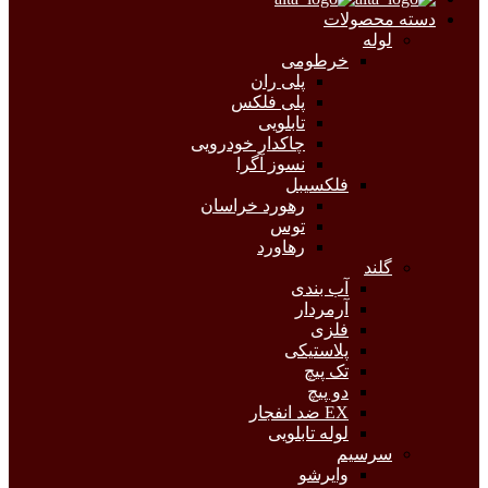
دسته محصولات
لوله
خرطومی
پلی ران
پلی فلکس
تابلویی
چاکدار خودرویی
نسوز آگرا
فلکسیبل
رهورد خراسان
توس
رهاورد
گلند
آب بندی
آرمردار
فلزی
پلاستیکی
تک پیچ
دو پیچ
EX ضد انفجار
لوله تابلویی
سرسیم
وایرشو