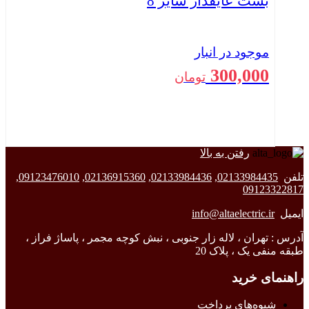
بست عایقدار سایز 8
موجود در انبار
300,000
تومان
رفتن به بالا
بستن
تلفن
02133984435
,
02133984436
,
02136915360
,
09123476010
,
09123322817
ایمیل
info@altaelectric.ir
آدرس : تهران ، لاله زار جنوبی ، نبش کوچه مجمر ، پاساژ فراز ،
طبقه منفی یک ، پلاک 20
راهنمای خرید
شیوه‌های پرداخت