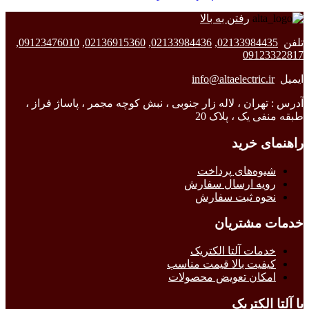
رفتن به بالا
تلفن
02133984435
,
02133984436
,
02136915360
,
09123476010
,
09123322817
ایمیل
info@altaelectric.ir
آدرس : تهران ، لاله زار جنوبی ، نبش کوچه مجمر ، پاساژ فراز ،
طبقه منفی یک ، پلاک 20
راهنمای خرید
شیوه‌های پرداخت
رویه ارسال سفارش
نحوه ثبت سفارش
خدمات مشتریان
خدمات آلتا الکتریک
کیفیت بالا قیمت مناسب
امکان تعویض محصولات
با آلتا الکتریک