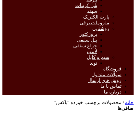
پلی کربنات
سهند
پارت الکتریک
ملزومات برقی
روشنایی
پروژکتور
پنل سقفی
چراغ سقفی
لامپ
سیم و کابل
نوید
فروشگاه
سوالات متداول
روش های ارسال
تماس با ما
درباره ما
خانه
/ محصولات برچسب خورده “باکس”
صافی‌ها