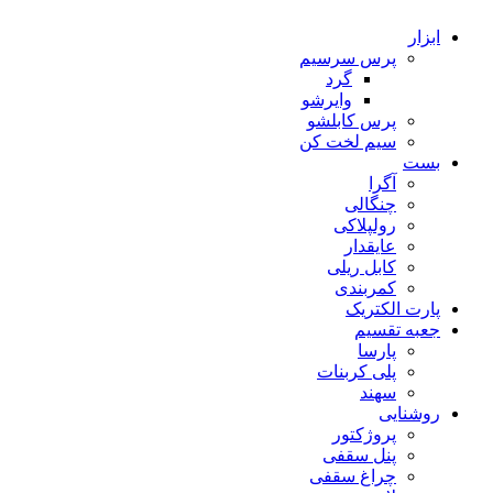
ابزار
پرس سرسیم
گرد
وایرشو
پرس کابلشو
سیم لخت کن
بست
آگرا
چنگالی
رولپلاکی
عایقدار
کابل ریلی
کمربندی
پارت الکتریک
جعبه تقسیم
پارسا
پلی کربنات
سهند
روشنایی
پروژکتور
پنل سقفی
چراغ سقفی