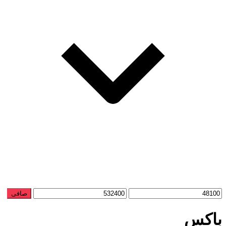
حداقل
حداكثر
صافی
قیمت
قيمت
باکس