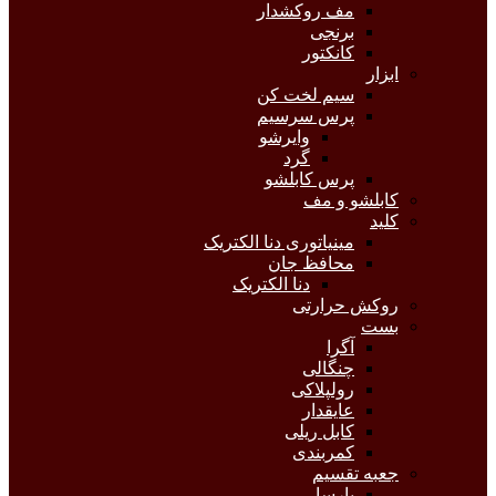
مف روکشدار
برنجی
کانکتور
ابزار
سیم لخت کن
پرس سرسیم
وایرشو
گرد
پرس کابلشو
کابلشو و مف
کلید
مینیاتوری دنا الکتریک
محافظ جان
دنا الکتریک
روکش حرارتی
بست
آگرا
چنگالی
رولپلاکی
عایقدار
کابل ریلی
کمربندی
جعبه تقسیم
پارسا