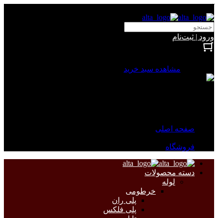
آلتا الکتریک
ورود | ثبت‌نام
بستن
0 محصول
مشاهده سبد خرید
سبد خرید شما خالی است.
جهت مشاهده محصولات بیشتر به صفحات زیر مراجعه نمایید.
صفحه اصلی
فروشگاه
دسته محصولات
لوله
خرطومی
پلی ران
پلی فلکس