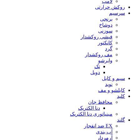
لامپ
روکش حرارتی
سرسیم
برنجی
دوشاخ
سوزنی
فیشی روکشدار
کانکتور
گرد
مف روکشدار
وایرشو
تک
دوبل
سیم و کابل
نوید
کابلشو و مف
کلید
محافظ جان
دنا الکتریک
مینیاتوری دنا الکتریک
گلند
EX ضد انفجار
آب بندی
آرمردار