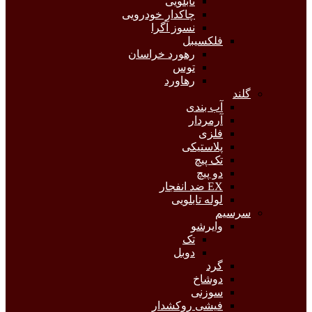
تابلویی
چاکدار خودرویی
نسوز آگرا
فلکسیبل
رهورد خراسان
توس
رهاورد
گلند
آب بندی
آرمردار
فلزی
پلاستیکی
تک پیچ
دو پیچ
EX ضد انفجار
لوله تابلویی
سرسیم
وایرشو
تک
دوبل
گرد
دوشاخ
سوزنی
فیشی روکشدار