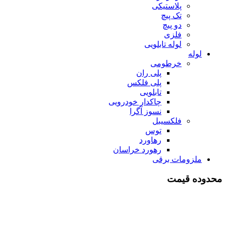
پلاستیکی
تک پیچ
دو پیچ
فلزی
لوله تابلویی
لوله
خرطومی
پلی ران
پلی فلکس
تابلویی
چاکدار خودرویی
نسوز آگرا
فلکسیبل
توس
رهاورد
رهورد خراسان
ملزومات برقی
محدوده قیمت