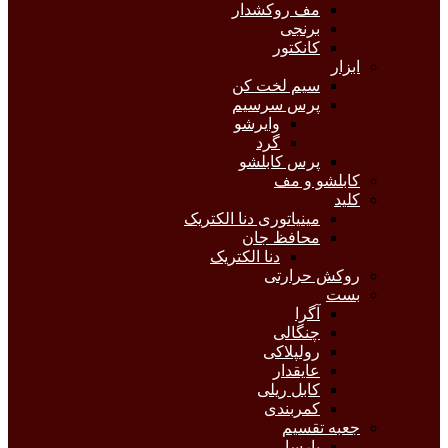
مف روکشدار
برنجی
کانکتور
ابزار
سیم لخت کن
پرس سرسیم
وایرشو
گرد
پرس کابلشو
کابلشو و مف
کلید
مینیاتوری دنا الکتریک
محافظ جان
دنا الکتریک
روکش حرارتی
بست
آگرا
چنگالی
رولپلاکی
عایقدار
کابل ریلی
کمربندی
جعبه تقسیم
پارسا