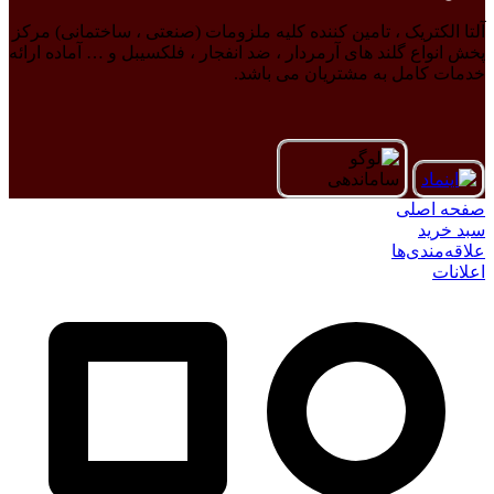
آلتا الکتریک ، تامین کننده کلیه ملزومات (صنعتی ، ساختمانی) مرکز
پخش انواع گلند های آرمردار ، ضد انفجار ، فلکسیبل و … آماده ارائه
خدمات کامل به مشتریان می باشد.
صفحه اصلی
سبد خرید
علاقه‌مندی‌ها
اعلانات