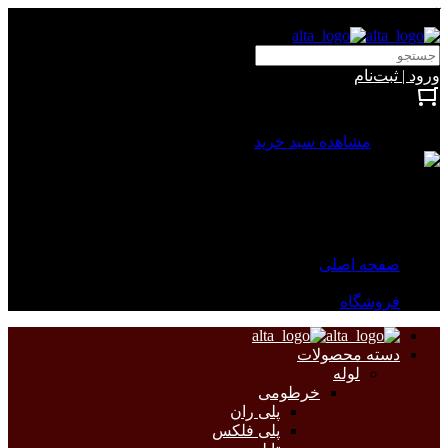
آلتا الکتریک
ورود | ثبت‌نام
بستن
0 محصول
مشاهده سبد خرید
سبد خرید شما خالی است.
جهت مشاهده محصولات بیشتر به صفحات زیر مراجعه نمایید.
صفحه اصلی
فروشگاه
دسته محصولات
لوله
خرطومی
پلی ران
پلی فلکس