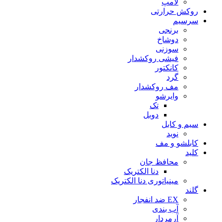
لامپ
روکش حرارتی
سرسیم
برنجی
دوشاخ
سوزنی
فیشی روکشدار
کانکتور
گرد
مف روکشدار
وایرشو
تک
دوبل
سیم و کابل
نوید
کابلشو و مف
کلید
محافظ جان
دنا الکتریک
مینیاتوری دنا الکتریک
گلند
EX ضد انفجار
آب بندی
آرمردار