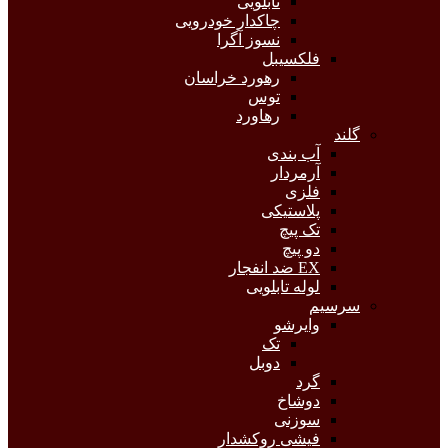
تابلویی
چاکدار خودرویی
نسوز آگرا
فلکسیبل
رهورد خراسان
توس
رهاورد
گلند
آب بندی
آرمردار
فلزی
پلاستیکی
تک پیچ
دو پیچ
EX ضد انفجار
لوله تابلویی
سرسیم
وایرشو
تک
دوبل
گرد
دوشاخ
سوزنی
فیشی روکشدار