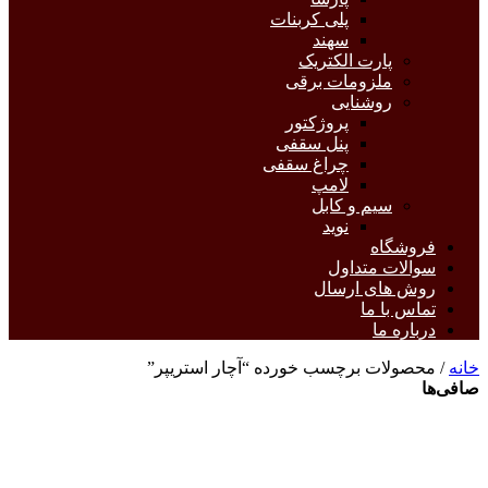
پلی کربنات
سهند
پارت الکتریک
ملزومات برقی
روشنایی
پروژکتور
پنل سقفی
چراغ سقفی
لامپ
سیم و کابل
نوید
فروشگاه
سوالات متداول
روش های ارسال
تماس با ما
درباره ما
خانه
/ محصولات برچسب خورده “آچار استریپر”
صافی‌ها