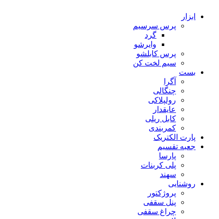
ابزار
پرس سرسیم
گرد
وایرشو
پرس کابلشو
سیم لخت کن
بست
آگرا
چنگالی
رولپلاکی
عایقدار
کابل ریلی
کمربندی
پارت الکتریک
جعبه تقسیم
پارسا
پلی کربنات
سهند
روشنایی
پروژکتور
پنل سقفی
چراغ سقفی