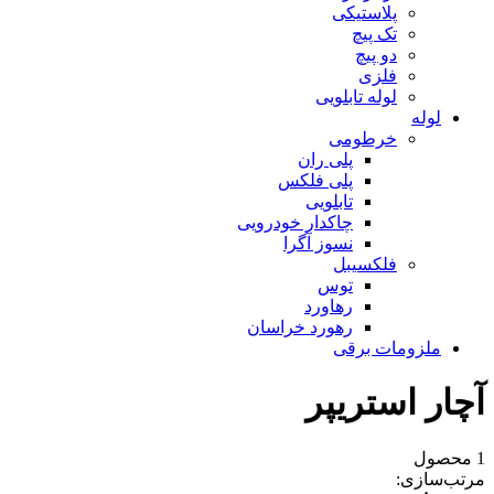
پلاستیکی
تک پیچ
دو پیچ
فلزی
لوله تابلویی
لوله
خرطومی
پلی ران
پلی فلکس
تابلویی
چاکدار خودرویی
نسوز آگرا
فلکسیبل
توس
رهاورد
رهورد خراسان
ملزومات برقی
آچار استریپر
1 محصول
مرتب‌سازی: