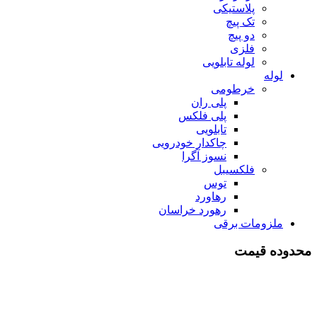
پلاستیکی
تک پیچ
دو پیچ
فلزی
لوله تابلویی
لوله
خرطومی
پلی ران
پلی فلکس
تابلویی
چاکدار خودرویی
نسوز آگرا
فلکسیبل
توس
رهاورد
رهورد خراسان
ملزومات برقی
محدوده قیمت