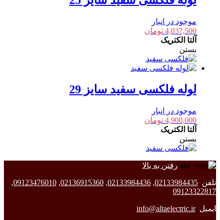
موجود در انبار
4,037,500
تومان
آلتا الکتریک
بستن
لوله فلکسی سفید سایز 29
موجود در انبار
4,900,000
تومان
آلتا الکتریک
بستن
رفتن به بالا
تلفن
02133984435
,
02133984436
,
02136915360
,
09123476010
,
09123322817
ایمیل
info@altaelectric.ir