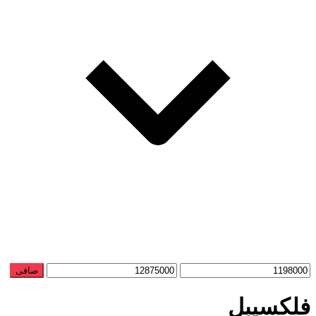
حداقل
حداكثر
صافی
قیمت
قيمت
فلکسیبل