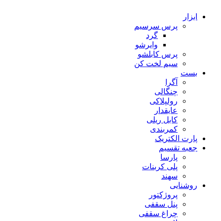
ابزار
پرس سرسیم
گرد
وایرشو
پرس کابلشو
سیم لخت کن
بست
آگرا
چنگالی
رولپلاکی
عایقدار
کابل ریلی
کمربندی
پارت الکتریک
جعبه تقسیم
پارسا
پلی کربنات
سهند
روشنایی
پروژکتور
پنل سقفی
چراغ سقفی