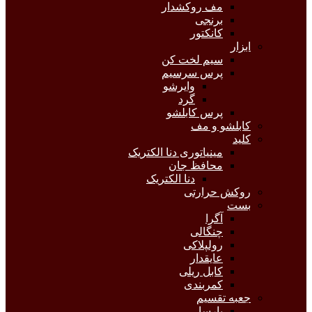
مف روکشدار
برنجی
کانکتور
ابزار
سیم لخت کن
پرس سرسیم
وایرشو
گرد
پرس کابلشو
کابلشو و مف
کلید
مینیاتوری دنا الکتریک
محافظ جان
دنا الکتریک
روکش حرارتی
بست
آگرا
چنگالی
رولپلاکی
عایقدار
کابل ریلی
کمربندی
جعبه تقسیم
پارسا