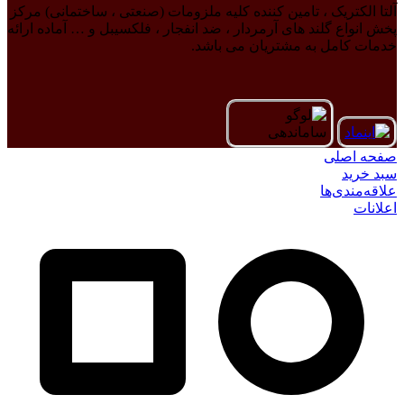
آلتا الکتریک ، تامین کننده کلیه ملزومات (صنعتی ، ساختمانی) مرکز
پخش انواع گلند های آرمردار ، ضد انفجار ، فلکسیبل و … آماده ارائه
خدمات کامل به مشتریان می باشد.
صفحه اصلی
سبد خرید
علاقه‌مندی‌ها
اعلانات