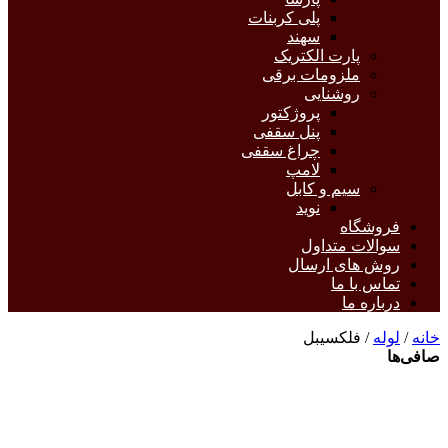
پلی کربنات
سهند
پارت الکتریک
ملزومات برقی
روشنایی
پروژکتور
پنل سقفی
چراغ سقفی
لامپ
سیم و کابل
نوید
فروشگاه
سوالات متداول
روش های ارسال
تماس با ما
درباره ما
خانه
/
لوله
/ فلکسیبل
صافی‌ها