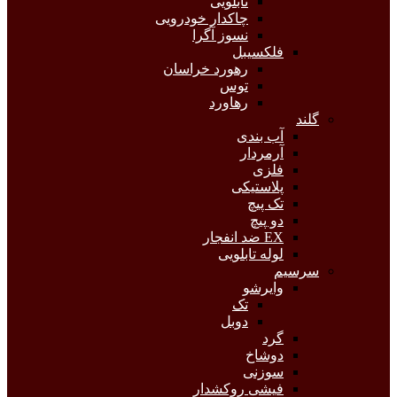
تابلویی
چاکدار خودرویی
نسوز آگرا
فلکسیبل
رهورد خراسان
توس
رهاورد
گلند
آب بندی
آرمردار
فلزی
پلاستیکی
تک پیچ
دو پیچ
EX ضد انفجار
لوله تابلویی
سرسیم
وایرشو
تک
دوبل
گرد
دوشاخ
سوزنی
فیشی روکشدار