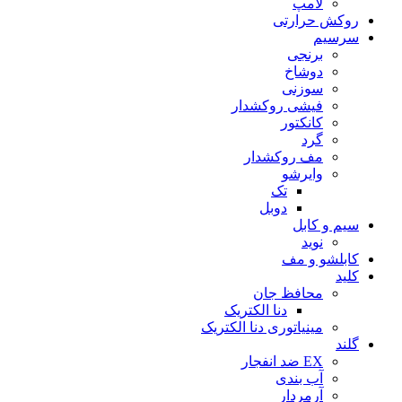
لامپ
روکش حرارتی
سرسیم
برنجی
دوشاخ
سوزنی
فیشی روکشدار
کانکتور
گرد
مف روکشدار
وایرشو
تک
دوبل
سیم و کابل
نوید
کابلشو و مف
کلید
محافظ جان
دنا الکتریک
مینیاتوری دنا الکتریک
گلند
EX ضد انفجار
آب بندی
آرمردار