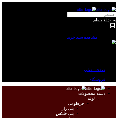
آلتا الکتریک
ورود | ثبت‌نام
بستن
0 محصول
مشاهده سبد خرید
سبد خرید شما خالی است.
جهت مشاهده محصولات بیشتر به صفحات زیر مراجعه نمایید.
صفحه اصلی
فروشگاه
دسته محصولات
لوله
خرطومی
پلی ران
پلی فلکس