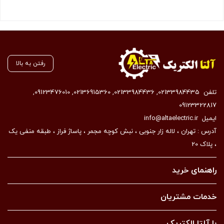
بستن
رفتن به بالا
تلفن
02133984435
,
02133984436
,
02136915360
,
09123476010
,
09123322817
ایمیل
info@altaelectric.ir
آدرس : تهران ، لاله زار جنوبی ، نبش کوچه مجمر ، پاساژ فراز ، طبقه منفی یک
، پلاک 20
راهنمای خرید
خدمات مشتریان
با آلتا الکتریک