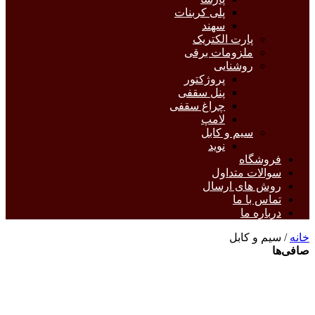
پلی کربنات
سهند
پارت الکتریک
ملزومات برقی
روشنایی
پروژکتور
پنل سقفی
چراغ سقفی
لامپ
سیم و کابل
نوید
فروشگاه
سوالات متداول
روش های ارسال
تماس با ما
درباره ما
خانه
/ سیم و کابل
صافی‌ها