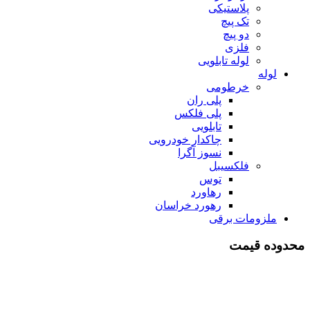
پلاستیکی
تک پیچ
دو پیچ
فلزی
لوله تابلویی
لوله
خرطومی
پلی ران
پلی فلکس
تابلویی
چاکدار خودرویی
نسوز آگرا
فلکسیبل
توس
رهاورد
رهورد خراسان
ملزومات برقی
محدوده قیمت