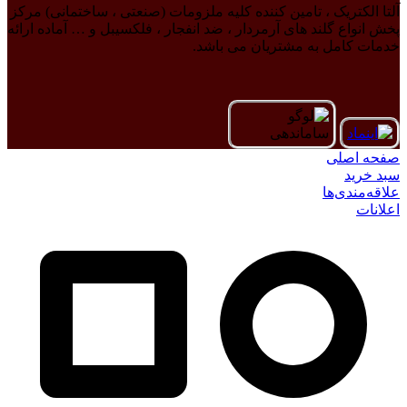
آلتا الکتریک ، تامین کننده کلیه ملزومات (صنعتی ، ساختمانی) مرکز
پخش انواع گلند های آرمردار ، ضد انفجار ، فلکسیبل و … آماده ارائه
خدمات کامل به مشتریان می باشد.
صفحه اصلی
سبد خرید
علاقه‌مندی‌ها
اعلانات