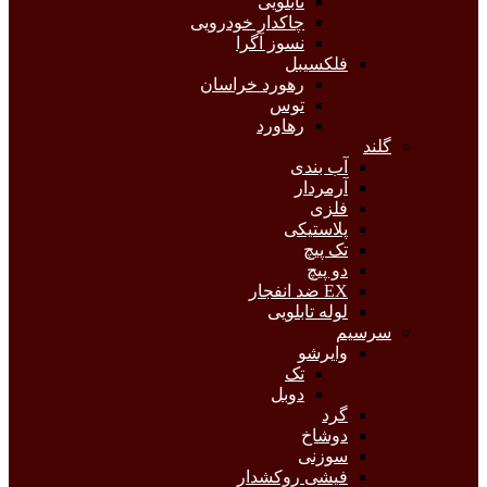
تابلویی
چاکدار خودرویی
نسوز آگرا
فلکسیبل
رهورد خراسان
توس
رهاورد
گلند
آب بندی
آرمردار
فلزی
پلاستیکی
تک پیچ
دو پیچ
EX ضد انفجار
لوله تابلویی
سرسیم
وایرشو
تک
دوبل
گرد
دوشاخ
سوزنی
فیشی روکشدار