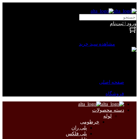
آلتا الکتریک
ورود | ثبت‌نام
بستن
0 محصول
مشاهده سبد خرید
سبد خرید شما خالی است.
جهت مشاهده محصولات بیشتر به صفحات زیر مراجعه نمایید.
صفحه اصلی
فروشگاه
دسته محصولات
لوله
خرطومی
پلی ران
پلی فلکس