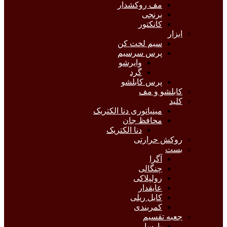
مف روکشدار
برنجی
کانکتور
ابزار
سیم لخت کن
پرس سرسیم
وایرشو
گرد
پرس کابلشو
کابلشو و مف
کلید
مینیاتوری دنا الکتریک
محافظ جان
دنا الکتریک
روکش حرارتی
بست
آگرا
چنگالی
رولپلاکی
عایقدار
کابل ریلی
کمربندی
جعبه تقسیم
پارسا