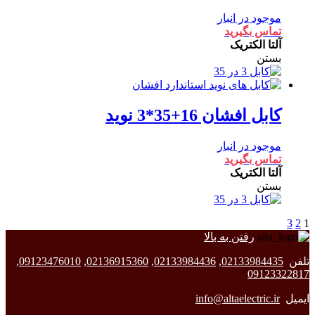
موجود در انبار
تماس بگیرید
آلتا الکتریک
بستن
کابل افشان 16+35*3 نوید
موجود در انبار
تماس بگیرید
آلتا الکتریک
بستن
3
2
1
رفتن به بالا
تلفن
02133984435
,
02133984436
,
02136915360
,
09123476010
,
09123322817
ایمیل
info@altaelectric.ir