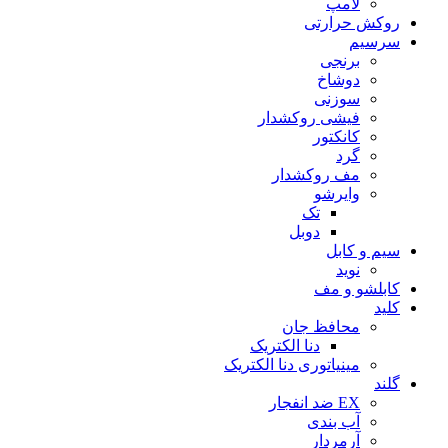
لامپ
روکش حرارتی
سرسیم
برنجی
دوشاخ
سوزنی
فیشی روکشدار
کانکتور
گرد
مف روکشدار
وایرشو
تک
دوبل
سیم و کابل
نوید
کابلشو و مف
کلید
محافظ جان
دنا الکتریک
مینیاتوری دنا الکتریک
گلند
EX ضد انفجار
آب بندی
آرمردار