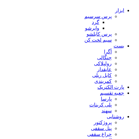
ابزار
پرس سرسیم
گرد
وایرشو
پرس کابلشو
سیم لخت کن
بست
آگرا
چنگالی
رولپلاکی
عایقدار
کابل ریلی
کمربندی
پارت الکتریک
جعبه تقسیم
پارسا
پلی کربنات
سهند
روشنایی
پروژکتور
پنل سقفی
چراغ سقفی