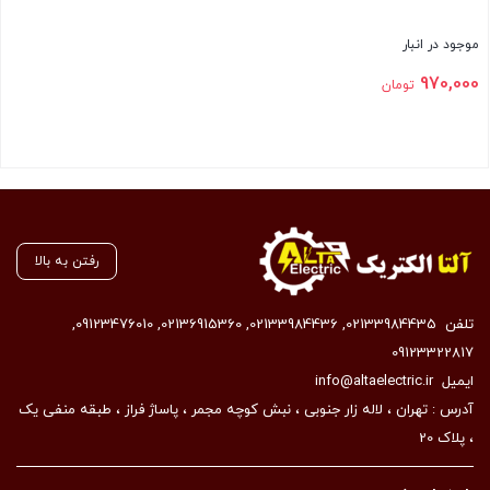
موجود در انبار
970,000
تومان
بستن
رفتن به بالا
تلفن
02133984435
,
02133984436
,
02136915360
,
09123476010
,
09123322817
ایمیل
info@altaelectric.ir
آدرس : تهران ، لاله زار جنوبی ، نبش کوچه مجمر ، پاساژ فراز ، طبقه منفی یک
، پلاک 20