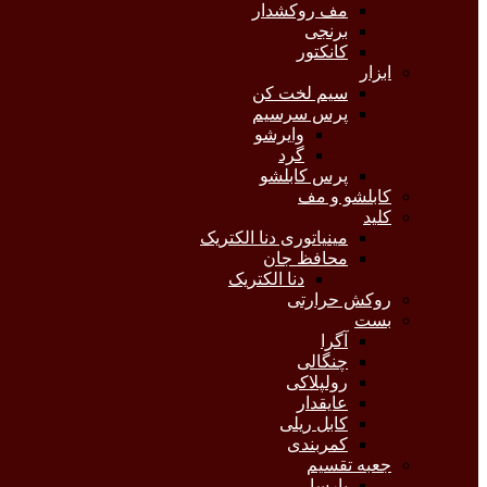
مف روکشدار
برنجی
کانکتور
ابزار
سیم لخت کن
پرس سرسیم
وایرشو
گرد
پرس کابلشو
کابلشو و مف
کلید
مینیاتوری دنا الکتریک
محافظ جان
دنا الکتریک
روکش حرارتی
بست
آگرا
چنگالی
رولپلاکی
عایقدار
کابل ریلی
کمربندی
جعبه تقسیم
پارسا