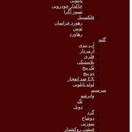
تابلویی
چاکدار خودرویی
نسوز آگرا
فلکسیبل
رهورد خراسان
توس
رهاورد
گلند
آب بندی
آرمردار
فلزی
پلاستیکی
تک پیچ
دو پیچ
EX ضد انفجار
لوله تابلویی
سرسیم
وایرشو
تک
دوبل
گرد
دوشاخ
سوزنی
فیشی روکشدار