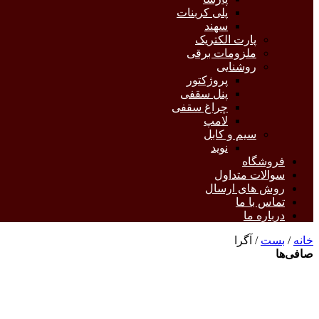
پلی کربنات
سهند
پارت الکتریک
ملزومات برقی
روشنایی
پروژکتور
پنل سقفی
چراغ سقفی
لامپ
سیم و کابل
نوید
فروشگاه
سوالات متداول
روش های ارسال
تماس با ما
درباره ما
خانه
/
بست
/ آگرا
صافی‌ها