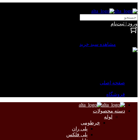
آلتا الکتریک
ورود | ثبت‌نام
بستن
0 محصول
مشاهده سبد خرید
سبد خرید شما خالی است.
جهت مشاهده محصولات بیشتر به صفحات زیر مراجعه نمایید.
صفحه اصلی
فروشگاه
دسته محصولات
لوله
خرطومی
پلی ران
پلی فلکس