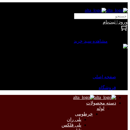
آلتا الکتریک
ورود | ثبت‌نام
بستن
0 محصول
مشاهده سبد خرید
سبد خرید شما خالی است.
جهت مشاهده محصولات بیشتر به صفحات زیر مراجعه نمایید.
صفحه اصلی
فروشگاه
دسته محصولات
لوله
خرطومی
پلی ران
پلی فلکس