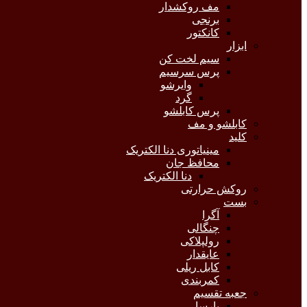
مف روکشدار
برنجی
کانکتور
ابزار
سیم لخت کن
پرس سرسیم
وایرشو
گرد
پرس کابلشو
کابلشو و مف
کلید
مینیاتوری دنا الکتریک
محافظ جان
دنا الکتریک
روکش حرارتی
بست
آگرا
چنگالی
رولپلاکی
عایقدار
کابل ریلی
کمربندی
جعبه تقسیم
پارسا