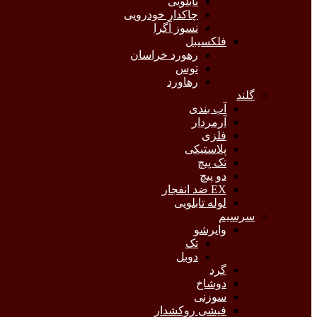
تابلویی
چاکدار خودرویی
نسوز آگرا
فلکسیبل
رهورد خراسان
توس
رهاورد
گلند
آب بندی
آرمردار
فلزی
پلاستیکی
تک پیچ
دو پیچ
EX ضد انفجار
لوله تابلویی
سرسیم
وایرشو
تک
دوبل
گرد
دوشاخ
سوزنی
فیشی روکشدار