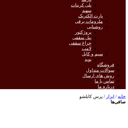
پلی کربنات
سهند
پارت الکتریک
ملزومات برقی
روشنایی
پروژکتور
پنل سقفی
چراغ سقفی
لامپ
سیم و کابل
نوید
فروشگاه
سوالات متداول
روش های ارسال
تماس با ما
درباره ما
خانه
/
ابزار
/ پرس کابلشو
صافی‌ها