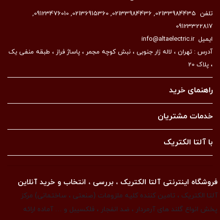
تلفن
02133984435
,
02133984436
,
02136915360
,
09123476010
,
09123322817
ایمیل
info@altaelectric.ir
آدرس : تهران ، لاله زار جنوبی ، نبش کوچه مجمر ، پاساژ فراز ، طبقه منفی یک
، پلاک 20
راهنمای خرید
خدمات مشتریان
با آلتا الکتریک
فروشگاه اینترنتی آلتا الکتریک ، بررسی ، انتخاب و خرید آنلاین
آلتا الکتریک ، تامین کننده کلیه ملزومات (صنعتی ، ساختمانی) مرکز
پخش انواع گلند های آرمردار ، ضد انفجار ، فلکسیبل و … آماده ارائه