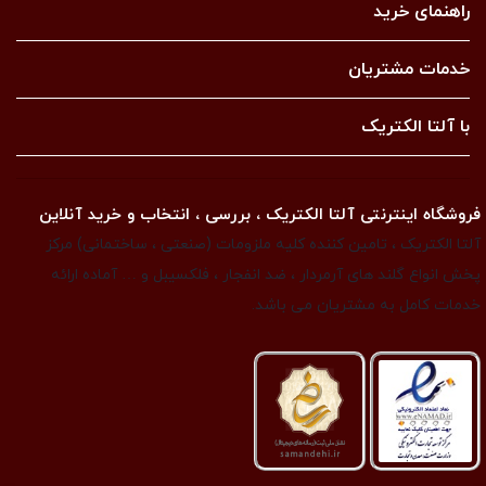
راهنمای خرید
خدمات مشتریان
با آلتا الکتریک
فروشگاه اینترنتی آلتا الکتریک ، بررسی ، انتخاب و خرید آنلاین
آلتا الکتریک ، تامین کننده کلیه ملزومات (صنعتی ، ساختمانی) مرکز
پخش انواع گلند های آرمردار ، ضد انفجار ، فلکسیبل و … آماده ارائه
خدمات کامل به مشتریان می باشد.