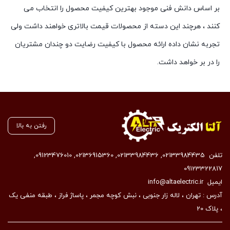
بر اساس دانش فنی موجود بهترین کیفیت محصول را انتخاب می
کنند ، هرچند این دسته از محصولات قیمت بالاتری خواهند داشت ولی
تجربه نشان داده ارائه محصول با کیفیت رضایت دو چندان مشتریان
را در بر خواهد داشت.
رفتن به بالا
تلفن
02133984435
,
02133984436
,
02136915360
,
09123476010
,
09123322817
ایمیل
info@altaelectric.ir
آدرس : تهران ، لاله زار جنوبی ، نبش کوچه مجمر ، پاساژ فراز ، طبقه منفی یک
، پلاک 20