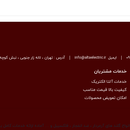
0
ایمیل
info@altaelectric.ir
آدرس : تهران ، لاله زار جنوبی ، نبش کوچه 
خدمات مشتریان
خدمات آلتا الکتریک
کیفیت بالا قیمت مناسب
امکان تعویض محصولات
واع گلند های آرمردار ، ضد انفجار ، فلکسیبل و … آماده ارائه خدمات کامل 